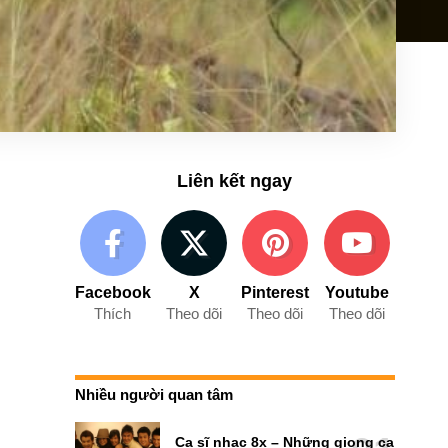
Liên kết ngay
Facebook
X
Pinterest
Youtube
Thích
Theo dõi
Theo dõi
Theo dõi
Nhiều người quan tâm
Ca sĩ nhạc 8x – Những giọng ca