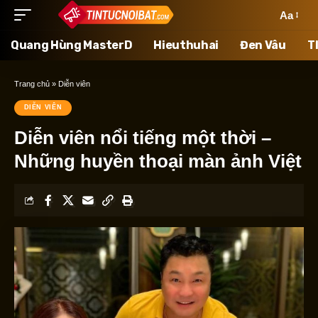
Aa
Quang Hùng MasterD
Hieuthuhai
Đen Vâu
T
Trang chủ
»
Diễn viên
DIỄN VIÊN
Diễn viên nổi tiếng một thời –
Những huyền thoại màn ảnh Việt