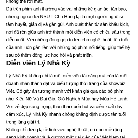
không thể rời mắt.
Dù trên phim anh thường vào vai những kẻ gian ác, tàn bạo,
nhưng ngoài đời NSƯT Chu Hùng lại là một người nghệ sĩ
tâm huyết, giản dị và gần gũi. Anh xuất thân từ sân khấu kịch,
nơi đã rèn giũa anh trở thành một diễn viên có chiều sâu trong
diễn xuất. Với những đóng góp to lớn cho nghệ thuật, tên tuổi
của anh luôn gắn liền với những bộ phim nổi tiếng, giúp thế hệ
sau có thêm động lực học hỏi và phát triển.
Diễn viên Lý Nhã Kỳ
Lý Nhã Kỳ không chỉ là một diễn viên tài năng mà còn là một
doanh nhân thành đạt và biểu tượng thời trang của showbiz
Việt. Cô gây ấn tượng mạnh với khán giả qua các bộ phim
như Kiều Nữ Và Đại Gia, Gió Nghịch Mùa hay Mùa Hè Lạnh.
Với vẻ đẹp sang trọng, thần thái cuốn hút và diễn xuất đầy
cảm xúc, Lý Nhã Kỳ nhanh chóng khẳng định được tên tuổi
trong làng giải trí.
Không chỉ dừng lại ở lĩnh vực nghệ thuật, cô còn mở rộng
sang kinh doanh và là gương mặt đại diện của Việt Nam tại