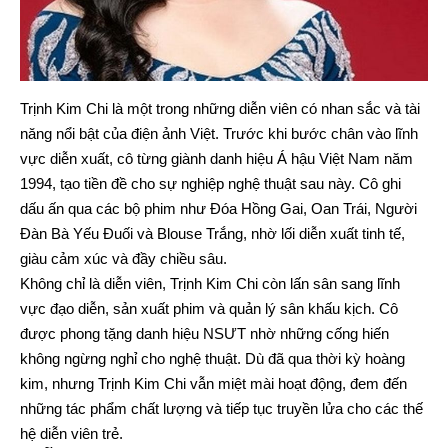
Trịnh Kim Chi là một trong những diễn viên có nhan sắc và tài
năng nổi bật của điện ảnh Việt. Trước khi bước chân vào lĩnh
vực diễn xuất, cô từng giành danh hiệu Á hậu Việt Nam năm
1994, tạo tiền đề cho sự nghiệp nghệ thuật sau này. Cô ghi
dấu ấn qua các bộ phim như Đóa Hồng Gai, Oan Trái, Người
Đàn Bà Yếu Đuối và Blouse Trắng, nhờ lối diễn xuất tinh tế,
giàu cảm xúc và đầy chiều sâu.
Không chỉ là diễn viên, Trịnh Kim Chi còn lấn sân sang lĩnh
vực đạo diễn, sản xuất phim và quản lý sân khấu kịch. Cô
được phong tặng danh hiệu NSƯT nhờ những cống hiến
không ngừng nghỉ cho nghệ thuật. Dù đã qua thời kỳ hoàng
kim, nhưng Trịnh Kim Chi vẫn miệt mài hoạt động, đem đến
những tác phẩm chất lượng và tiếp tục truyền lửa cho các thế
hệ diễn viên trẻ.