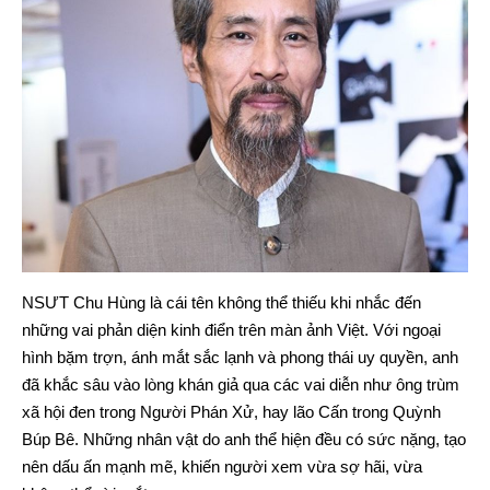
NSƯT Chu Hùng là cái tên không thể thiếu khi nhắc đến
những vai phản diện kinh điển trên màn ảnh Việt. Với ngoại
hình bặm trợn, ánh mắt sắc lạnh và phong thái uy quyền, anh
đã khắc sâu vào lòng khán giả qua các vai diễn như ông trùm
xã hội đen trong Người Phán Xử, hay lão Cấn trong Quỳnh
Búp Bê. Những nhân vật do anh thể hiện đều có sức nặng, tạo
nên dấu ấn mạnh mẽ, khiến người xem vừa sợ hãi, vừa