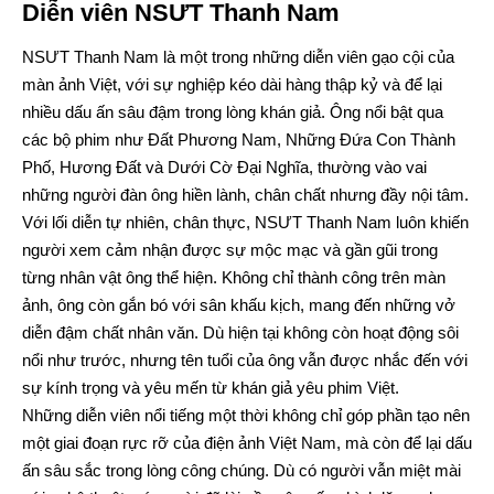
Diễn viên NSƯT Thanh Nam
NSƯT Thanh Nam là một trong những diễn viên gạo cội của
màn ảnh Việt, với sự nghiệp kéo dài hàng thập kỷ và để lại
nhiều dấu ấn sâu đậm trong lòng khán giả. Ông nổi bật qua
các bộ phim như Đất Phương Nam, Những Đứa Con Thành
Phố, Hương Đất và Dưới Cờ Đại Nghĩa, thường vào vai
những người đàn ông hiền lành, chân chất nhưng đầy nội tâm.
Với lối diễn tự nhiên, chân thực, NSƯT Thanh Nam luôn khiến
người xem cảm nhận được sự mộc mạc và gần gũi trong
từng nhân vật ông thể hiện. Không chỉ thành công trên màn
ảnh, ông còn gắn bó với sân khấu kịch, mang đến những vở
diễn đậm chất nhân văn. Dù hiện tại không còn hoạt động sôi
nổi như trước, nhưng tên tuổi của ông vẫn được nhắc đến với
sự kính trọng và yêu mến từ khán giả yêu phim Việt.
Những diễn viên nổi tiếng một thời không chỉ góp phần tạo nên
một giai đoạn rực rỡ của điện ảnh Việt Nam, mà còn để lại dấu
ấn sâu sắc trong lòng công chúng. Dù có người vẫn miệt mài