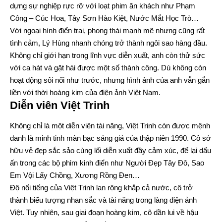
dựng sự nghiệp rực rỡ với loạt phim ăn khách như Phạm
Công – Cúc Hoa, Tây Sơn Hào Kiệt, Nước Mắt Học Trò…
Với ngoại hình điển trai, phong thái mạnh mẽ nhưng cũng rất
tình cảm, Lý Hùng nhanh chóng trở thành ngôi sao hàng đầu.
Không chỉ giới hạn trong lĩnh vực diễn xuất, anh còn thử sức
với ca hát và gặt hái được một số thành công. Dù không còn
hoạt động sôi nổi như trước, nhưng hình ảnh của anh vẫn gắn
liền với thời hoàng kim của điện ảnh Việt Nam.
Diễn viên Việt Trinh
Không chỉ là một diễn viên tài năng, Việt Trinh còn được mệnh
danh là minh tinh màn bạc sáng giá của thập niên 1990. Cô sở
hữu vẻ đẹp sắc sảo cùng lối diễn xuất đầy cảm xúc, để lại dấu
ấn trong các bộ phim kinh điển như Người Đẹp Tây Đô, Sao
Em Vội Lấy Chồng, Xương Rồng Đen…
Độ nổi tiếng của Việt Trinh lan rộng khắp cả nước, cô trở
thành biểu tượng nhan sắc và tài năng trong làng điện ảnh
Việt. Tuy nhiên, sau giai đoạn hoàng kim, cô dần lui về hậu