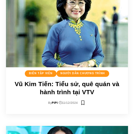
BIÊN TẬP VIÊN
NGƯỜI DẪN CHƯƠNG TRÌNH
Vũ Kim Tiến: Tiểu sử, quê quán và
hành trình tại VTV
PIPI
By
11/12/2024