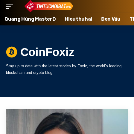
Quang Hùng MasterD
Hieuthuhai
Đen Vâu
T
CoinFoxiz
Stay up to date with the latest stories by Foxiz, the world’s leading
blockchain and crypto blog.