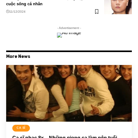
cuộc sống cá nhân
11/12/2024
- Advertisement -
More News
CA SĨ
Ca sĩ nhạc 8x – Những giọng ca làm nên tuổi