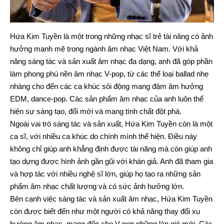
Hứa Kim Tuyền là một trong những nhạc sĩ trẻ tài năng có ảnh
hưởng mạnh mẽ trong ngành âm nhạc Việt Nam. Với khả
năng sáng tác và sản xuất âm nhạc đa dạng, anh đã góp phần
làm phong phú nền âm nhạc V-pop, từ các thể loại ballad nhẹ
nhàng cho đến các ca khúc sôi động mang đậm âm hưởng
EDM, dance-pop. Các sản phẩm âm nhạc của anh luôn thể
hiện sự sáng tạo, đổi mới và mang tính chất đột phá.
Ngoài vai trò sáng tác và sản xuất, Hứa Kim Tuyền còn là một
ca sĩ, với nhiều ca khúc do chính mình thể hiện. Điều này
không chỉ giúp anh khẳng định được tài năng mà còn giúp anh
tạo dựng được hình ảnh gần gũi với khán giả. Anh đã tham gia
và hợp tác với nhiều nghệ sĩ lớn, giúp họ tạo ra những sản
phẩm âm nhạc chất lượng và có sức ảnh hưởng lớn.
Bên cạnh việc sáng tác và sản xuất âm nhạc, Hứa Kim Tuyền
còn được biết đến như một người có khả năng thay đổi xu
hướng âm nhạc, mang đến cho V-pop những làn gió mới. Các