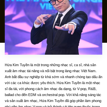
Hứa Kim Tuyền là một trong những nhạc sĩ, ca sĩ, nhà sản
xuất âm nhạc tài năng và nổi bật trong làng nhạc Việt Nam.
Anh bắt đầu sự nghiệp từ khá sớm và nhanh chóng tạo dấu ấn
với các ca khúc được yêu thích. Hứa Kim Tuyền là một nhạc
sĩ đa tài, với phong cách âm nhạc đa dạng, từ V-pop, R&B,
ballad cho đến EDM và orchestral pop. Với khả năng sáng tác
và sản xuất âm nhạc, Hứa Kim Tuyền đã góp phần làm phong
phú nền âm nhạc V-pop và trở thành cái tên quen thuộc trong