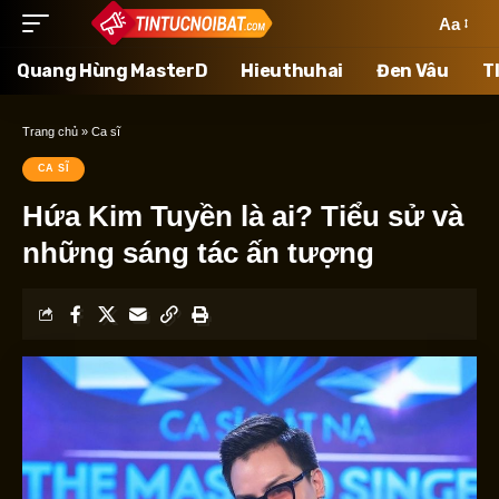
Aa
Quang Hùng MasterD
Hieuthuhai
Đen Vâu
T
Trang chủ
»
Ca sĩ
CA SĨ
Hứa Kim Tuyền là ai? Tiểu sử và
những sáng tác ấn tượng