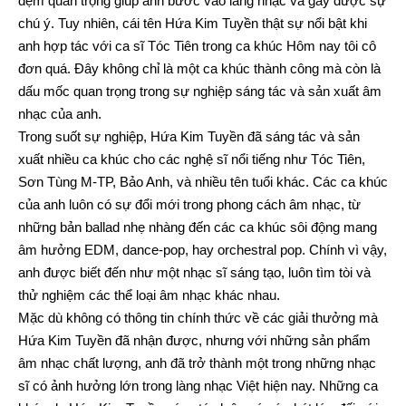
đệm quan trọng giúp anh bước vào làng nhạc và gây được sự
chú ý. Tuy nhiên, cái tên Hứa Kim Tuyền thật sự nổi bật khi
anh hợp tác với ca sĩ Tóc Tiên trong ca khúc Hôm nay tôi cô
đơn quá. Đây không chỉ là một ca khúc thành công mà còn là
dấu mốc quan trọng trong sự nghiệp sáng tác và sản xuất âm
nhạc của anh.
Trong suốt sự nghiệp, Hứa Kim Tuyền đã sáng tác và sản
xuất nhiều ca khúc cho các nghệ sĩ nổi tiếng như Tóc Tiên,
Sơn Tùng M-TP, Bảo Anh, và nhiều tên tuổi khác. Các ca khúc
của anh luôn có sự đổi mới trong phong cách âm nhạc, từ
những bản ballad nhẹ nhàng đến các ca khúc sôi động mang
âm hưởng EDM, dance-pop, hay orchestral pop. Chính vì vậy,
anh được biết đến như một nhạc sĩ sáng tạo, luôn tìm tòi và
thử nghiệm các thể loại âm nhạc khác nhau.
Mặc dù không có thông tin chính thức về các giải thưởng mà
Hứa Kim Tuyền đã nhận được, nhưng với những sản phẩm
âm nhạc chất lượng, anh đã trở thành một trong những nhạc
sĩ có ảnh hưởng lớn trong làng nhạc Việt hiện nay. Những ca